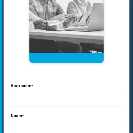
Voornaam
*
Naam
*