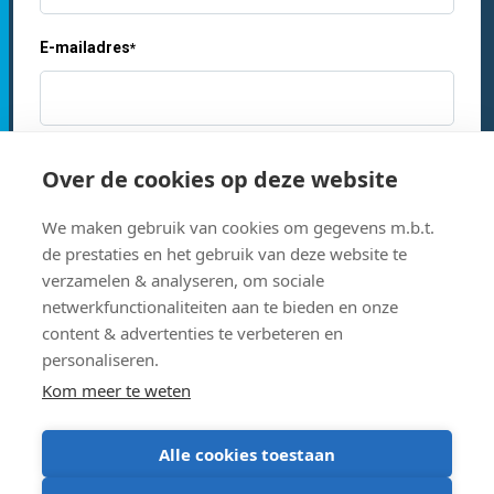
E-mailadres
*
Je bent
*
Over de cookies op deze website
We maken gebruik van cookies om gegevens m.b.t.
Studie- of vakgebied
*
de prestaties en het gebruik van deze website te
verzamelen & analyseren, om sociale
netwerkfunctionaliteiten aan te bieden en onze
content & advertenties te verbeteren en
Op de hoogte blijven?
personaliseren.
Ja, ik schrijf me in voor de nieuwsbrief van Acco Learn
Kom meer te weten
Alle cookies toestaan